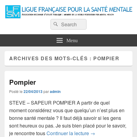
Ligue Française pour la Santé
Recherche :
Association reconnue d'utilité publique : Membre de la World Federation for
Rechercher
Mental Health
Mentale
Menu
ARCHIVES DES MOTS-CLÉS :
POMPIER
Pompier
Posté le
22/04/2013
par
admin
STEVE – SAPEUR POMPIER A partir de quel
moment considérez vous que quelqu’un n’est plus en
bonne santé mentale ? Il faut déjà savoir si les gens
sont heureux ou pas. Je suis bien placé pour le savoir,
Pompier
je rencontre tous
Continuer la lecture
→