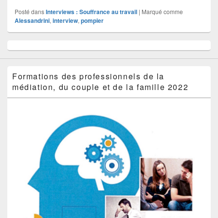
Posté dans
Interviews : Souffrance au travail
|
Marqué comme
Alessandrini
,
interview
,
pompier
Zone
principale
de
widget
Formations des professionnels de la
pour
médiation, du couple et de la famille 2022
la
barre
latérale