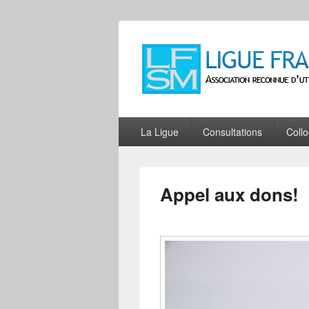
Ligue Françai
Association reconnue d'utilité publiqu
Menu
La Ligue
Consultations
Coll
principal
Appel aux dons!