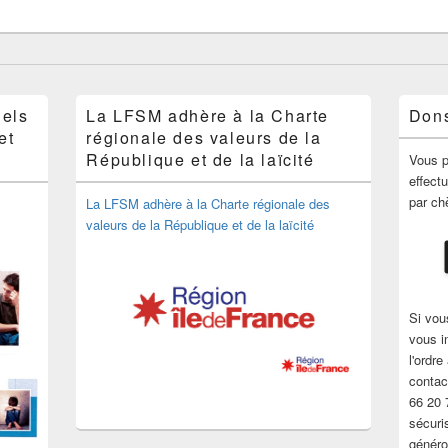
nels
La LFSM adhère à la Charte
Don
et
régionale des valeurs de la
République et de la laïcité
Vous p
effect
par ch
La LFSM adhère à la Charte régionale des
valeurs de la République et de la laïcité
Si vou
vous i
l'ordr
contac
66 20 
sécuri
généro