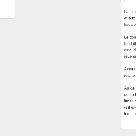
La loi
et aux
fiscal
Le don
fondati
ainsi d
revenu
Ainsi 
réalité
Au del
don à 
limite
(s'il 
les ci