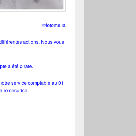
©fotomelia
différentes actions. Nous vous
te a été piraté.
notre service comptable au 01
aire sécurisé.