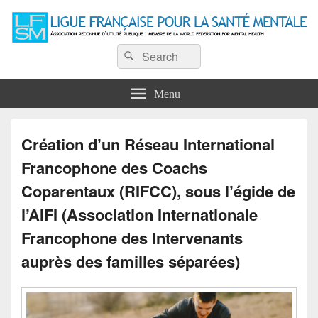
Ligue Française pour la Santé
Recherche :
Association reconnue d'utilité publique : Membre de la World Federation for
Rechercher
Mental Health
Mentale
Menu
Création d’un Réseau International
Francophone des Coachs
Coparentaux (RIFCC), sous l’égide de
l’AIFI (Association Internationale
Francophone des Intervenants
auprès des familles séparées)