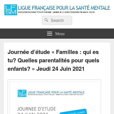
Ligue Française pour la Santé
Recherche :
Association reconnue d'utilité publique : Membre de la World Federation for
Rechercher
Mental Health
Mentale
Menu
Journée d’étude « Familles : qui es
tu? Quelles parentalités pour quels
enfants? » Jeudi 24 Juin 2021