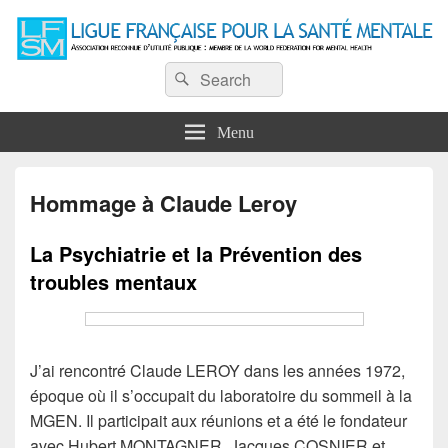
Ligue Française pour la Santé
Recherche :
Association reconnue d'utilité publique : Membre de la World Federation for
Rechercher
Mental Health
Mentale
Menu
Hommage à Claude Leroy
La Psychiatrie et la Prévention des
troubles mentaux
J’ai rencontré Claude LEROY dans les années 1972,
époque où il s’occupait du laboratoire du sommeil à la
MGEN. Il participait aux réunions et a été le fondateur
avec Hubert MONTAGNER, Jacques COSNIER et