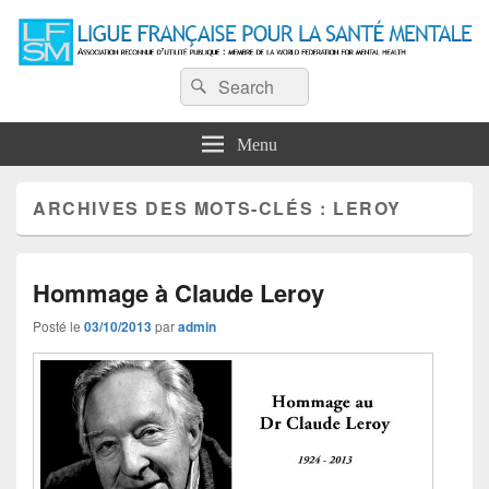
Ligue Française pour la Santé
Recherche :
Association reconnue d'utilité publique : Membre de la World Federation for
Rechercher
Mental Health
Mentale
Menu
ARCHIVES DES MOTS-CLÉS :
LEROY
Hommage à Claude Leroy
Posté le
03/10/2013
par
admin