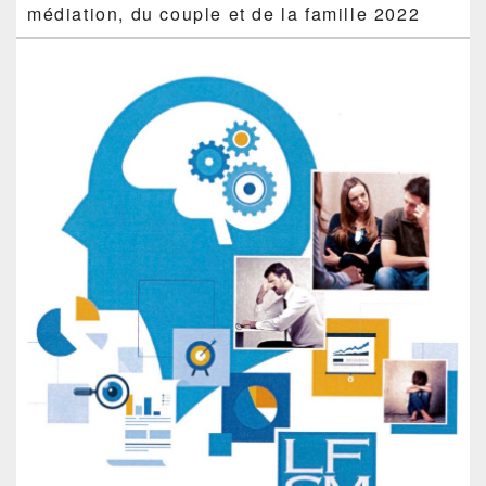
médiation, du couple et de la famille 2022
la
barre
latérale