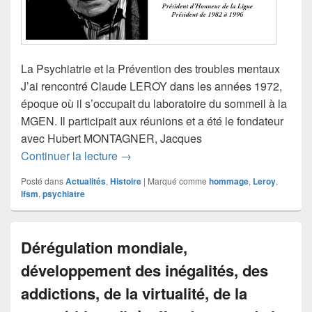
La Psychiatrie et la Prévention des troubles mentaux
J’ai rencontré Claude LEROY dans les années 1972,
époque où il s’occupait du laboratoire du sommeil à la
MGEN. Il participait aux réunions et a été le fondateur
avec Hubert MONTAGNER, Jacques
Hommage à Claude Leroy
Continuer la lecture
→
Posté dans
Actualités
,
Histoire
|
Marqué comme
hommage
,
Leroy
,
lfsm
,
psychiatre
Dérégulation mondiale,
développement des inégalités, des
addictions, de la virtualité, de la