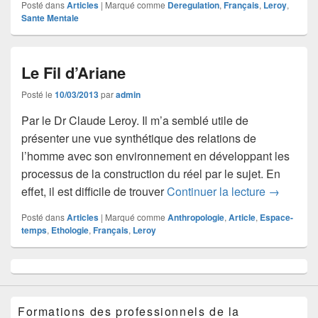
Posté dans
Articles
|
Marqué comme
Deregulation
,
Français
,
Leroy
,
Sante Mentale
Le Fil d’Ariane
Posté le
10/03/2013
par
admin
Par le Dr Claude Leroy. Il m’a semblé utile de
présenter une vue synthétique des relations de
l’homme avec son environnement en développant les
processus de la construction du réel par le sujet. En
Le Fil d’A
effet, il est difficile de trouver
Continuer la lecture
→
Posté dans
Articles
|
Marqué comme
Anthropologie
,
Article
,
Espace-
temps
,
Ethologie
,
Français
,
Leroy
Zone
principale
de
widget
Formations des professionnels de la
pour