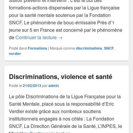
Savoir prévenir et intervenir : c’est le but des
formations-actions dispensées par la Ligue française
pour la santé mentale soutenue par la Fondation
SNCF. Le phénomène de bouc-émissaire Près d’1
jeune sur 5 en France est concerné par le phénomène
Face aux discriminations
de
Continuer la lecture
→
Posté dans
Formations
|
Marqué comme
discriminations
,
SNCF
,
verdier
Discriminations, violence et santé
Posté le
21/02/2013
par
admin
Le pôle Discriminations de la Ligue Française pour la
Santé Mentale, placé sous la responsabilité d’Eric
Verdier existe grâce aux nombreux soutiens
institutionnels engagés à nos côtés : La Fondation
SNCF, La Direction Générale de la Santé, L’INPES, le