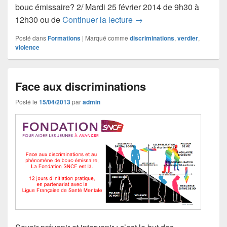
bouc émissaire? 2/ Mardi 25 février 2014 de 9h30 à
Conférences d’Eric Verdie
12h30 ou de
Continuer la lecture
→
Posté dans
Formations
|
Marqué comme
discriminations
,
verdier
,
violence
Face aux discriminations
Posté le
15/04/2013
par
admin