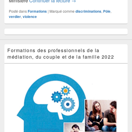
Discriminations, violence et 
Ministère
Continuer la lecture
→
Posté dans
Formations
|
Marqué comme
discriminations
,
Pôle
,
verdier
,
violence
Zone
principale
de
widget
Formations des professionnels de la
pour
médiation, du couple et de la famille 2022
la
barre
latérale