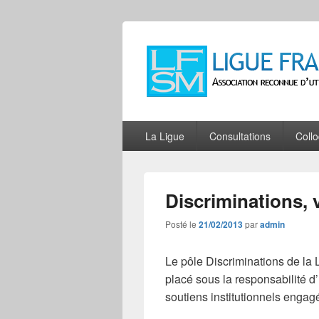
Ligue Françai
Association reconnue d'utilité publiqu
Menu
La Ligue
Consultations
Coll
principal
Discriminations, 
Posté le
21/02/2013
par
admin
Le pôle Discriminations de la 
placé sous la responsabilité d
soutiens institutionnels engag