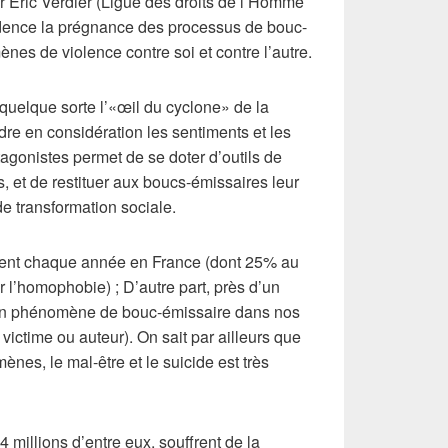
 Eric Verdier (Ligue des droits de l’Homme
idence la prégnance des processus de bouc-
es de violence contre soi et contre l’autre.
quelque sorte l’«œil du cyclone» de la
re en considération les sentiments et les
tagonistes permet de se doter d’outils de
, et de restituer aux boucs-émissaires leur
e transformation sociale.
dent chaque année en France (dont 25% au
l’homophobie) ; D’autre part, près d’un
 un phénomène de bouc-émissaire dans nos
 victime ou auteur). On sait par ailleurs que
ènes, le mal-être et le suicide est très
4 millions d’entre eux, souffrent de la