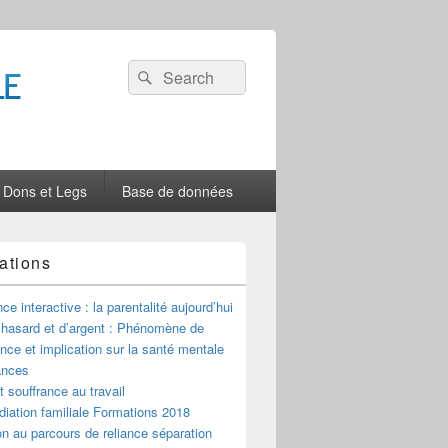
Recherche :
Rechercher
Dons et Legs
Base de données
ations
ce interactive : la parentalité aujourd’hui
 hasard et d’argent : Phénomène de
ce et implication sur la santé mentale
ances
t souffrance au travail
iation familiale Formations 2018
n au parcours de reliance séparation