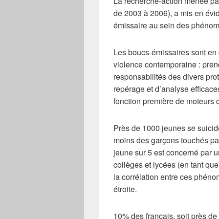
La recherche-action menée par
de 2003 à 2006), a mis en év
émissaire au sein des phénomèn
Les boucs-émissaires sont en 
violence contemporaine : prend
responsabilités des divers pro
repérage et d’analyse efficaces
fonction première de moteurs d
Près de 1000 jeunes se suici
moins des garçons touchés par 
jeune sur 5 est concerné par
collèges et lycées (en tant que
la corrélation entre ces phénom
étroite.
10% des français, soit près de 