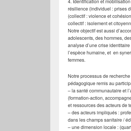
4. Identification et mobilisatio
résilience (individuel : prises d
(collectif : violence et cohésion
collectif : isolement et citoyen
Notre objectif est aussi d’acc
adolescents, des hommes, des 
analyse d’une crise identitair
l’espèce humaine, et en synerg
femmes.
Notre processus de recherche –
pédagogique remis au participa
– la santé communautaire et l’
(formation-action, accompagnem
et ressources des acteurs de te
– des acteurs impliqués : pro
dans les champs sanitaire / édu
– une dimension locale : (quart