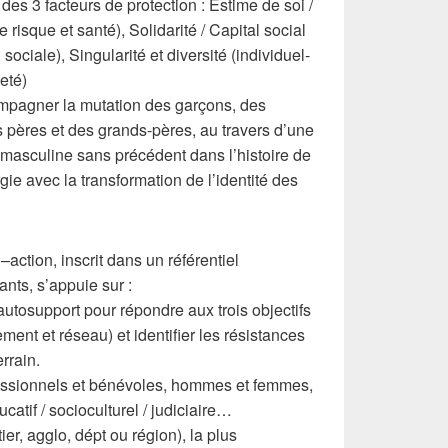
n des 3 facteurs de protection : Estime de soi /
e risque et santé), Solidarité / Capital social
 sociale), Singularité et diversité (individuel-
neté)
ompagner la mutation des garçons, des
pères et des grands-pères, au travers d’une
e masculine sans précédent dans l’histoire de
ie avec la transformation de l’identité des
action, inscrit dans un référentiel
nts, s’appuie sur :
autosupport pour répondre aux trois objectifs
ent et réseau) et identifier les résistances
rrain.
fessionnels et bénévoles, hommes et femmes,
catif / socioculturel / judiciaire…
ier, agglo, dépt ou région), la plus