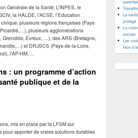
parental
tion Générale de la Santé, L’INPES, le
Travaill
 SGCIV, la HALDE, l’ACSE, l’Education
La santé
protégé
 civique, plusieurs régions françaises (Pays
La viole
 Picardie,…), plusieurs agglomérations
sociale
, Grenoble, Evreux, …), des ARS (Bretagne,
Les viol
andie,…) et DRJSCS (Pays-de-la-Loire,
face à la
est), l’AP-HM, …
ns : un programme d’action
 santé publique et de la
ons, mis en place par la LFSM sur
is pour apporter de vraies solutions durables