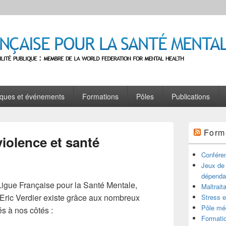
se pour la Santé Mentale
e : Membre de la World Federation for Mental Health
oques et événements
Formations
Pôles
Publications
Zone
Form
principale
violence et santé
de
widget
Conféren
pour
Jeux de
la
dépendan
barre
Ligue Française pour la Santé Mentale,
Maltrait
latérale
’Eric Verdier existe grâce aux nombreux
Stress e
Pôle méd
és à nos côtés :
Formatio