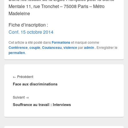
Mentale 11, rue Tronchet – 75008 Paris – Métro
Madeleine
Fiche d’inscription :
Conf. 15 octobre 2014
Cet article a été posté dans
Formations
et marqué comme
Conférence
,
couple
,
Coutanceau
,
violence
par
admin
. Enregistrer le
permalien
.
Navigation
de
Article
←
Précédent
l’article
Face aux discriminations
précédent :
Article
Suivant
→
Souffrance au travail : Interviews
suivant :