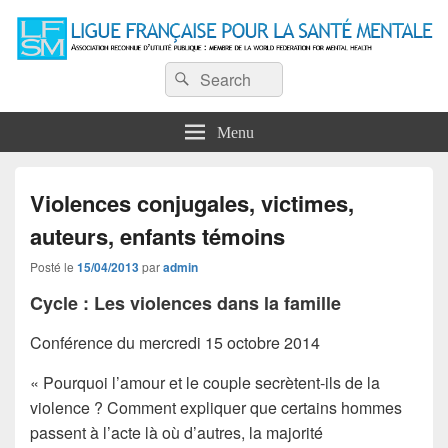
Ligue Française pour la Santé
Recherche :
Association reconnue d'utilité publique : Membre de la World Federation for
Rechercher
Mental Health
Mentale
Menu
Violences conjugales, victimes,
auteurs, enfants témoins
Posté le
15/04/2013
par
admin
Cycle : Les violences dans la famille
Conférence du mercredi 15 octobre 2014
« Pourquoi l’amour et le couple secrètent-ils de la
violence ? Comment expliquer que certains hommes
passent à l’acte là où d’autres, la majorité