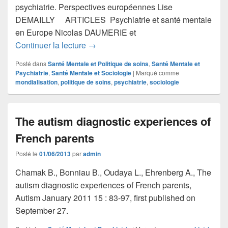
psychiatrie. Perspectives européennes Lise
DEMAILLY ARTICLES Psychiatrie et santé mentale
en Europe Nicolas DAUMERIE et
Les politiques de psychiatrie et santé
Continuer la lecture
→
Posté dans
Santé Mentale et Politique de soins
,
Santé Mentale et
Psychiatrie
,
Santé Mentale et Sociologie
|
Marqué comme
mondialisation
,
politique de soins
,
psychiatrie
,
sociologie
The autism diagnostic experiences of
French parents
Posté le
01/06/2013
par
admin
Chamak B., Bonniau B., Oudaya L., Ehrenberg A., The
autism diagnostic experiences of French parents,
Autism January 2011 15 : 83-97, first published on
September 27.