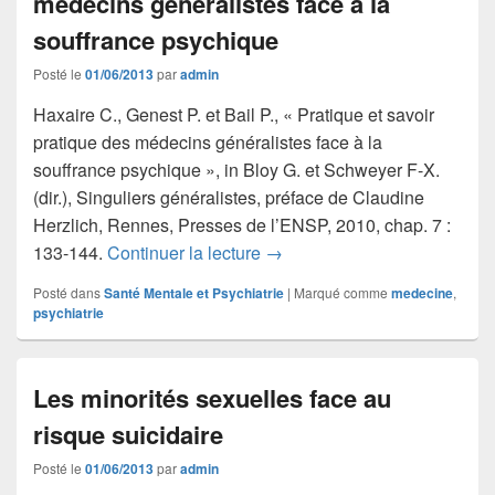
médecins généralistes face à la
souffrance psychique
Posté le
01/06/2013
par
admin
Haxaire C., Genest P. et Bail P., « Pratique et savoir
pratique des médecins généralistes face à la
souffrance psychique », in Bloy G. et Schweyer F-X.
(dir.), Singuliers généralistes, préface de Claudine
Herzlich, Rennes, Presses de l’ENSP, 2010, chap. 7 :
Pratique et savoir pratique d
133-144.
Continuer la lecture
→
Posté dans
Santé Mentale et Psychiatrie
|
Marqué comme
medecine
,
psychiatrie
Les minorités sexuelles face au
risque suicidaire
Posté le
01/06/2013
par
admin