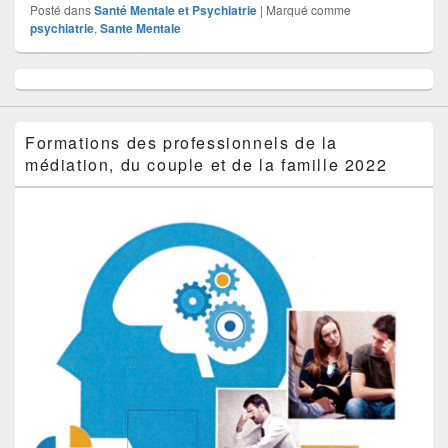
Posté dans
Santé Mentale et Psychiatrie
|
Marqué comme
psychiatrie
,
Sante Mentale
Zone
principale
de
widget
Formations des professionnels de la
pour
médiation, du couple et de la famille 2022
la
barre
latérale