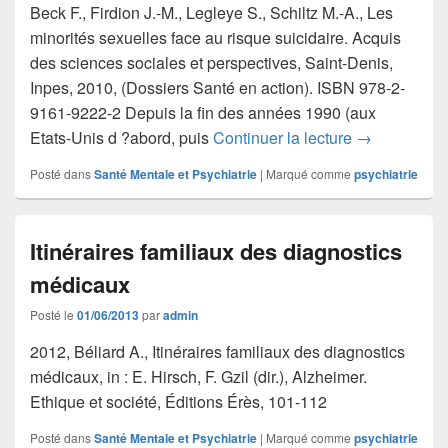
Beck F., Firdion J.-M., Legleye S., Schiltz M.-A., Les
minorités sexuelles face au risque suicidaire. Acquis
des sciences sociales et perspectives, Saint-Denis,
Inpes, 2010, (Dossiers Santé en action). ISBN 978-2-
9161-9222-2 Depuis la fin des années 1990 (aux
Les minorités
Etats-Unis d ?abord, puis
Continuer la lecture
→
Posté dans
Santé Mentale et Psychiatrie
|
Marqué comme
psychiatrie
Itinéraires familiaux des diagnostics
médicaux
Posté le
01/06/2013
par
admin
2012, Béliard A., Itinéraires familiaux des diagnostics
médicaux, in : E. Hirsch, F. Gzil (dir.), Alzheimer.
Ethique et société, Éditions Érès, 101-112
Posté dans
Santé Mentale et Psychiatrie
|
Marqué comme
psychiatrie