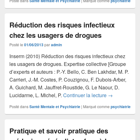
Posté dans
Santé Mentale et Psychiatrie
|
Marqué comme
psychiatrie
Réduction des risques infectieux
chez les usagers de drogues
Posté le
01/06/2013
par
admin
Inserm (2010) Réduction des risques infectieux chez
les usagers de drogues. Expertise collective [Groupe
d’experts et auteurs : P.-Y. Bello, C. Ben Lakhdar, M. P.
Carrieri, J.-M. Costes, P. Couzignou, F. Dubois-Arber,
A. Guichard, M. Jauffret-Roustide, G. Le Naour, D.
Réduction des 
Lucidarme, L. Michel, P.
Continuer la lecture
→
Posté dans
Santé Mentale et Psychiatrie
|
Marqué comme
psychiatrie
Pratique et savoir pratique des