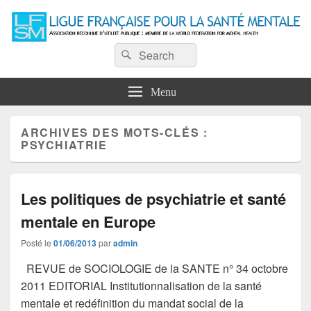
Ligue Française pour la Santé
Recherche :
Association reconnue d'utilité publique : Membre de la World Federation for
Rechercher
Mental Health
Mentale
Menu
ARCHIVES DES MOTS-CLÉS :
PSYCHIATRIE
Les politiques de psychiatrie et santé
mentale en Europe
Posté le
01/06/2013
par
admin
REVUE de SOCIOLOGIE de la SANTE n° 34 octobre
2011 EDITORIAL Institutionnalisation de la santé
mentale et redéfinition du mandat social de la