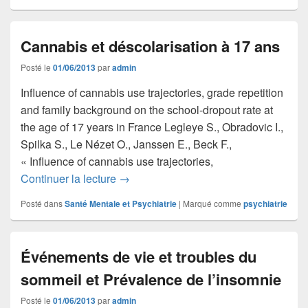
Cannabis et déscolarisation à 17 ans
Posté le
01/06/2013
par
admin
Influence of cannabis use trajectories, grade repetition
and family background on the school-dropout rate at
the age of 17 years in France Legleye S., Obradovic I.,
Spilka S., Le Nézet O., Janssen E., Beck F.,
« Influence of cannabis use trajectories,
Cannabis et déscolarisation à 17 ans
Continuer la lecture
→
Posté dans
Santé Mentale et Psychiatrie
|
Marqué comme
psychiatrie
Événements de vie et troubles du
sommeil et Prévalence de l’insomnie
Posté le
01/06/2013
par
admin