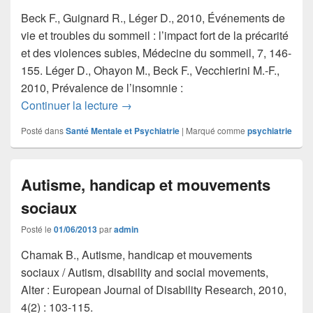
Beck F., Guignard R., Léger D., 2010, Événements de
vie et troubles du sommeil : l’impact fort de la précarité
et des violences subies, Médecine du sommeil, 7, 146-
155. Léger D., Ohayon M., Beck F., Vecchierini M.-F.,
2010, Prévalence de l’insomnie :
Événements de vie et troubles du somm
Continuer la lecture
→
Posté dans
Santé Mentale et Psychiatrie
|
Marqué comme
psychiatrie
Autisme, handicap et mouvements
sociaux
Posté le
01/06/2013
par
admin
Chamak B., Autisme, handicap et mouvements
sociaux / Autism, disability and social movements,
Alter : European Journal of Disability Research, 2010,
4(2) : 103-115.