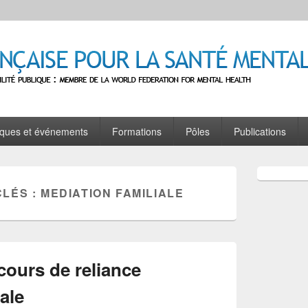
se pour la Santé Mentale
e : Membre de la World Federation for Mental Health
oques et événements
Formations
Pôles
Publications
Zone
principale
CLÉS :
MEDIATION FAMILIALE
de
widget
pour
la
barre
latérale
cours de reliance
ale