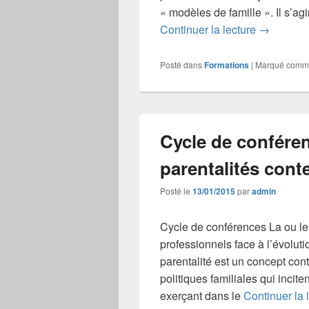
« modèles de famille ». Il s’a
Quand trad
Continuer la lecture
→
Posté dans
Formations
|
Marqué comm
Cycle de conféren
parentalités con
Posté le
13/01/2015
par
admin
Cycle de conférences La ou le
professionnels face à l’évoluti
parentalité est un concept con
politiques familiales qui incite
exerçant dans le
Continuer la 