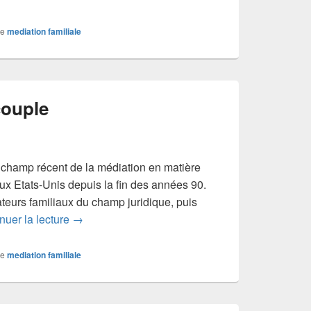
e
mediation familiale
couple
 champ récent de la médiation en matière
aux Etats-Unis depuis la fin des années 90.
ateurs familiaux du champ juridique, puis
La médiation de couple
nuer la lecture
→
e
mediation familiale