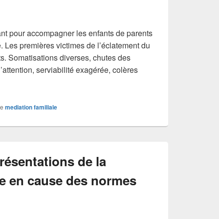
ovant pour accompagner les enfants de parents
té. Les premières victimes de l’éclatement du
ts. Somatisations diverses, chutes des
attention, serviabilité exagérée, colères
au parcours de reliance séparation parentale
e
mediation familiale
résentations de la
se en cause des normes