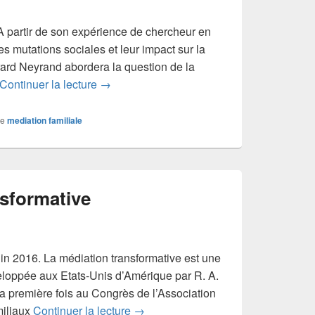
 partir de son expérience de chercheur en
es mutations sociales et leur impact sur la
érard Neyrand abordera la question de la
Evolution des représentations de la paterni
Continuer la lecture
→
e
mediation familiale
nsformative
juin 2016. La médiation transformative est une
loppée aux Etats-Unis d’Amérique par R. A.
a première fois au Congrès de l’Association
La médiation transformative
miliaux
Continuer la lecture
→