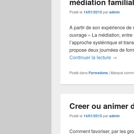
médiation familia
Posté le
14/01/2015
par
admin
A partir de son expérience de 
ouvrage « La médiation, entre t
l’approche systémique et trans
propose deux journées de forma
Règlement
Continuer la lecture
→
Posté dans
Formations
|
Marqué comm
Creer ou animer 
Posté le
14/01/2015
par
admin
Comment favoriser, par les gro