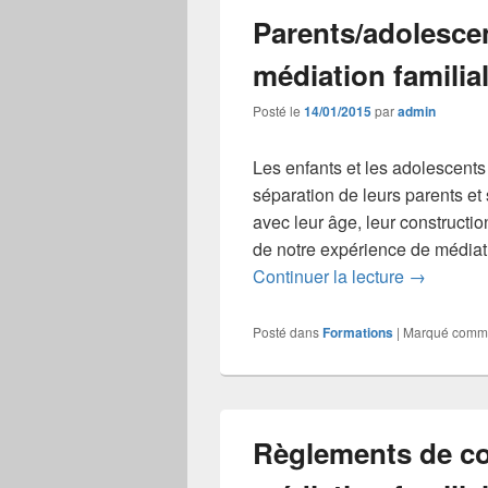
Parents/adolescent
médiation familia
Posté le
14/01/2015
par
admin
Les enfants et les adolescents
séparation de leurs parents et
avec leur âge, leur construction
de notre expérience de médiat
Parents/ad
Continuer la lecture
→
Posté dans
Formations
|
Marqué comm
Règlements de c