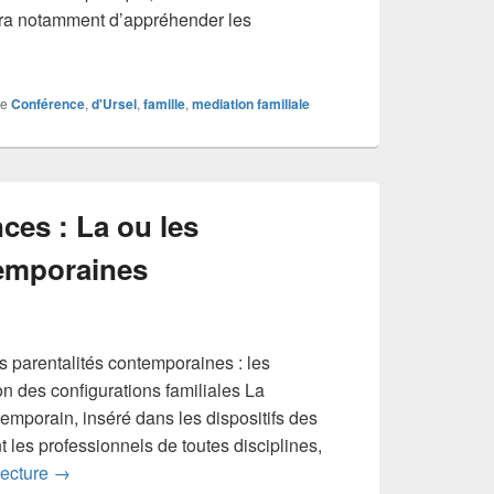
gira notamment d’appréhender les
ition et modernité s’entrechoquent, comment accompagner les 
e
Conférence
,
d'Ursel
,
famille
,
mediation familiale
ces : La ou les
temporaines
s parentalités contemporaines : les
on des configurations familiales La
temporain, inséré dans les dispositifs des
nt les professionnels de toutes disciplines,
Cycle de conférences : La ou les parentalités contempor
lecture
→