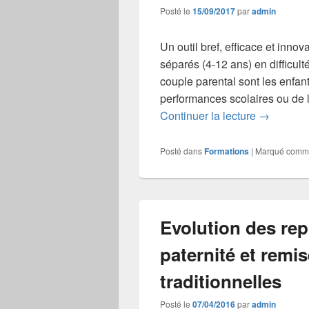
Posté le
15/09/2017
par
admin
Un outil bref, efficace et inn
séparés (4-12 ans) en difficul
couple parental sont les enfan
performances scolaires ou de l’
Formation 
Continuer la lecture
→
Posté dans
Formations
|
Marqué comm
Evolution des rep
paternité et remi
traditionnelles
Posté le
07/04/2016
par
admin