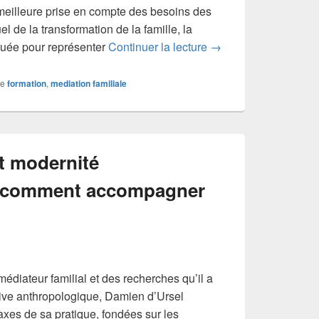
 meilleure prise en compte des besoins des
l de la transformation de la famille, la
Creer ou animer des 
quée pour représenter
Continuer la lecture
→
e
formation
,
mediation familiale
t modernité
, comment accompagner
édiateur familial et des recherches qu’il a
ive anthropologique, Damien d’Ursel
axes de sa pratique, fondées sur les