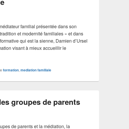
le
médiateur familial présentée dans son
radition et modernité familiales » et dans
formative qui est la sienne, Damien d’Ursel
tion visant à mieux accueillir le
s de compte post-conjugaux en médiation familiale
e
formation
,
mediation familiale
des groupes de parents
upes de parents et la médiation, la