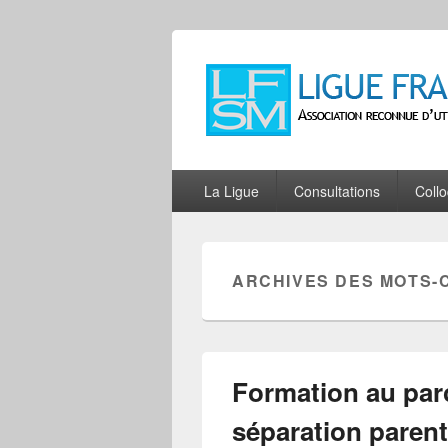
Ligue Françai
Association reconnue d'utilité publiqu
Menu
La Ligue
Consultations
Coll
principal
ARCHIVES DES MOTS-
Formation au par
séparation parent