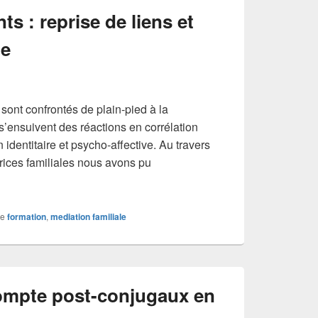
s : reprise de liens et
le
 sont confrontés de plain-pied à la
 s’ensuivent des réactions en corrélation
 identitaire et psycho-affective. Au travers
rices familiales nous avons pu
olescents : reprise de liens et médiation familiale
e
formation
,
mediation familiale
ompte post-conjugaux en