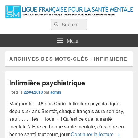
Ligue Française pour la Santé
Recherche :
Association reconnue d'utilité publique : Membre de la World Federation for
Rechercher
Mental Health
Mentale
Menu
ARCHIVES DES MOTS-CLÉS :
INFIRMIERE
Infirmière psychiatrique
Posté le
22/04/2013
par
admin
Marguerite – 45 ans Cadre infirmière psychiatrique
depuis 27 ans Bientôt, chaque français aura son psy,
sauf…….. les » fous » ! Qu’est ce que la santé
mentale ? Être en bonne santé mentale, c’est être en
Infirmière 
bonne santé tout court, jouir
Continuer la lecture
→