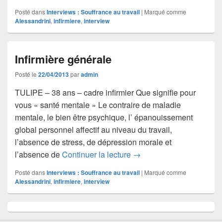
Posté dans
Interviews : Souffrance au travail
|
Marqué comme
Alessandrini
,
infirmiere
,
interview
Infirmière générale
Posté le
22/04/2013
par
admin
TULIPE – 38 ans – cadre infirmier Que signifie pour
vous « santé mentale » Le contraire de maladie
mentale, le bien être psychique, l’ épanouissement
global personnel affectif au niveau du travail,
l’absence de stress, de dépression morale et
Infirmière générale
l’absence de
Continuer la lecture
→
Posté dans
Interviews : Souffrance au travail
|
Marqué comme
Alessandrini
,
infirmiere
,
interview
Zone
principale