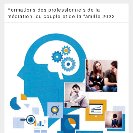
de
widget
Formations des professionnels de la
pour
médiation, du couple et de la famille 2022
la
barre
latérale