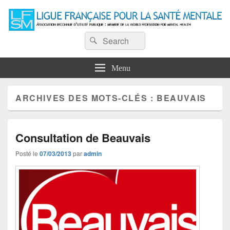
Ligue Française pour la Santé
Recherche :
Association reconnue d'utilité publique : Membre de la World Federation for
Rechercher
Mental Health
Mentale
Menu
ARCHIVES DES MOTS-CLÉS :
BEAUVAIS
Consultation de Beauvais
Posté le
07/03/2013
par
admin