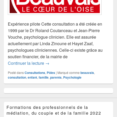
Expérience pilote Cette consultation a été créée en
1999 par le Dr Roland Coutanceau et Jean-Pierre
Vouche, psychologue clinicien. Elle est assurée
actuellement par Linda Zinoune et Hayet Zaaf,
psychologues cliniciennes. Celle-ci existe grâce au
soutien financier, de la mairie de
Consultation de Beauvais
Continuer la lecture
→
Posté dans
Consultations
,
Pôles
|
Marqué comme
beauvais
,
consultation
,
enfant
,
famille
,
parents
,
Psychologie
Zone
principale
de
widget
Formations des professionnels de la
pour
médiation, du couple et de la famille 2022
la