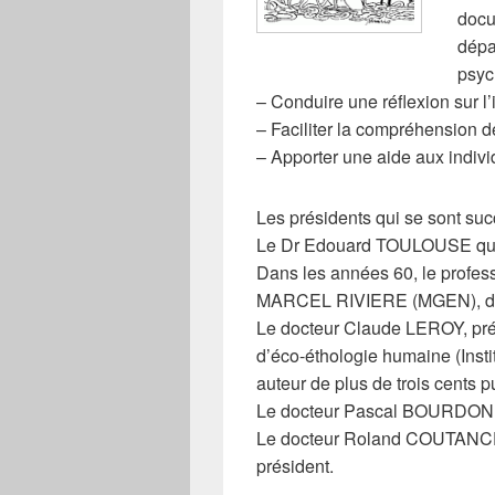
docu
dépa
psyc
– Conduire une réflexion sur l
– Faciliter la compréhension de
– Apporter une aide aux individ
Les présidents qui se sont suc
Le Dr Edouard TOULOUSE qui cré
Dans les années 60, le profes
MARCEL RIVIERE (MGEN), 
Le docteur Claude LEROY, prés
d’éco-éthologie humaine (Inst
auteur de plus de trois cents pu
Le docteur Pascal BOURDON l
Le docteur Roland COUTANCEAU,
président.