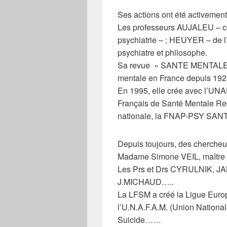
Ses actions ont été activemen
Les professeurs AUJALEU – con
psychiatrie – ; HEUYER – de l
psychiatre et philosophe.
Sa revue » SANTE MENTALE « , 
mentale en France depuis 192
En 1995, elle crée avec l’U
Français de Santé Mentale Rec
nationale, la FNAP-PSY S
Depuis toujours, des chercheurs
Madame Simone VEIL, maîtr
Les Prs et Drs CYRULNIK, 
J.MICHAUD…..
La LFSM a créé la Ligue Euro
l’U.N.A.F.A.M. (Union Nationa
Suicide……