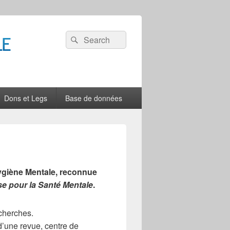
Recherche :
Rechercher
Dons et Legs
Base de données
ygiène Mentale, reconnue
se pour la Santé Mentale
.
echerches.
d’une revue, centre de