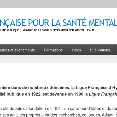
se pour la Santé Mentale
e : Membre de la World Federation for Mental Health
oques et événements
Formations
Pôles
Publications
nière dans de nombreux domaines, la Ligue Française d’H
ilité publique en 1922, est devenue en 1996 la
Ligue Françai
 a été depuis sa fondation en 1921, un carrefour d’idées et de r
e ses activités propres – études, recherches, colloques, édition 