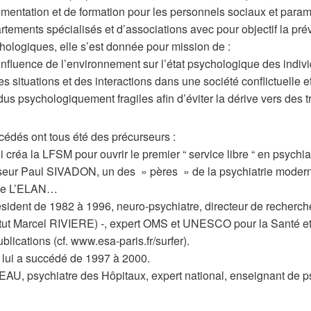
mentation et de formation pour les personnels sociaux et param
rtements spécialisés et d’associations avec pour objectif la pré
hologiques, elle s’est donnée pour mission de :
’influence de l’environnement sur l’état psychologique des indiv
s situations et des interactions dans une société conflictuelle 
us psychologiquement fragiles afin d’éviter la dérive vers des t
cédés ont tous été des précurseurs :
a la LFSM pour ouvrir le premier “ service libre “ en psychiat
seur Paul SIVADON, un des » pères » de la psychiatrie moderne, 
de L’ELAN…
ident de 1982 à 1996, neuro-psychiatre, directeur de recherche
itut Marcel RIVIERE) -, expert OMS et UNESCO pour la Santé et
blications (cf. www.esa-paris.fr/surfer).
ui a succédé de 1997 à 2000.
 psychiatre des Hôpitaux, expert national, enseignant de psych