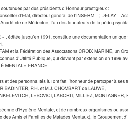
t soutenues par des présidents d’Honneur prestigieux :
seiller d’Etat, directeur général de l’INSERM – ; DELAY – Ac
’Académie de Médecine, l’un des fondateurs de la pédo-psychi
éditée jusqu’en 1991, constitue une documentation unique sur
1.
NAFAM et la Fédération des Associations CROIX MARINE, un G
onnus d’Utilité Publique, qui devient par extension en 1999 av
ANTÉ MENTALE-FRANCE.
 et des personnalités lui ont fait l’honneur de participer à ses t
e R.BADINTER, P.H. et M.J. CHOMBART de LAUWE,
JANKELEVITCH, LEBOVICI, LABORIT, MILLIEZ, MONTAGNER, 
péenne d’Hygiène Mentale, et de nombreux organismes ou assoc
le des Amis et Familles de Malades Mentaux), le Groupement d’