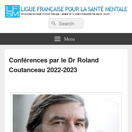
Ligue Française pour la Santé
Recherche :
Association reconnue d'utilité publique : Membre de la World Federation for
Rechercher
Mental Health
Mentale
Menu
Conférences par le Dr Roland
Coutanceau 2022-2023