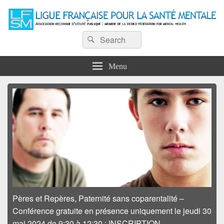
Ligue Française pour la Santé
Recherche :
Association reconnue d'utilité publique : Membre de la World Federation for
Rechercher
Mental Health
Mentale
Menu
Pères et Repères, Paternité sans coparentalité –
Conférence gratuite en présence uniquement le jeudi 30
mai 2024 de 9:30 à 12:30
:
INSCRIPTION