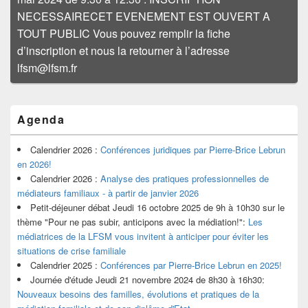
NECESSAIRECET EVENEMENT EST OUVERT A
TOUT PUBLIC Vous pouvez remplir la fiche
d’inscription et nous la retourner à l’adresse
lfsm@lfsm.fr
Zone
Agenda
principale
de
widget
Calendrier 2026 :
Conférences juridiques par Pierre-Brice Lebrun
pour
en 2026!
la
Calendrier 2026 :
Analyse des pratiques professionnelles de
barre
médiateurs familiaux - à partir de janvier 2026
latérale
Petit-déjeuner débat Jeudi 16 octobre 2025 de 9h à 10h30 sur le
thème "Pour ne pas subir, anticipons avec la médiation!":
Les
médiatrices de la LFSM vous invitent à anticiper pour éviter les
situations de crise familiale
Calendrier 2025 :
Conférences par Pierre-Brice Lebrun en 2025!
Journée d'étude Jeudi 21 novembre 2024 de 8h30 à 16h30:
Nouveaux besoins des familles, évolutions et pratiques de la